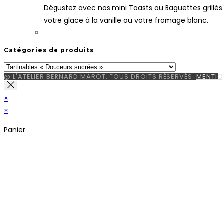
Dégustez avec nos mini Toasts ou Baguettes gril
votre glace à la vanille ou votre fromage blanc.
Catégories de produits
@ L'ATELIER BERNARD MAROT. TOUS DROITS RÉSERVÉS.
MENTIO
×
×
Panier